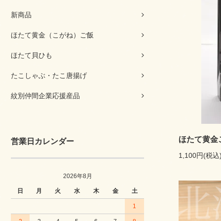
新商品
ほたて黄金（こがね）ご飯
ほたて貝ひも
たこしゃぶ・たこ唐揚げ
紋別仲間企業応援産品
ほたて黄金
営業日カレンダー
1,100円(税込
2026年8月
日
月
火
水
木
金
土
1