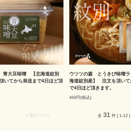
 青大豆味噌 【北海道紋別
ウツツの森 とうきび味噌ラ
を頂いてから発送まで4日ほど頂
海道紋別産】 注文を頂いて
で4日ほど頂きます。
450円(税込)
31
< 前のページ
全
件 [ 1-12 ]