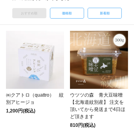
おすすめ順
価格順
新着順
㈱クアトロ（quattro） 紋
ウツツの森 青大豆味噌
別アヒージョ
【北海道紋別産】 注文を
頂いてから発送まで4日ほ
1,200円(税込)
ど頂きます
810円(税込)